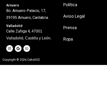
Política
Arnuero
Bo. Arnuero-Palacio, 17,
Aviso Legal
39195 Arnuero, Cantabria.
Valladolid
Prensa
Calle Zuñiga 4,
47001
Valladolid, Castilla y León.
Ropa
I
G
W
n
o
h
s
o
a
t
g
t
a
l
s
g
e
a
Copyright © 2026 CakeSSS
r
p
a
p
m