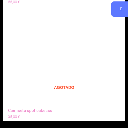
55,00
€
AGOTADO
Camiseta spot cakesss
35,00
€