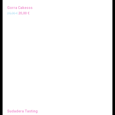
Gorra Cakesss
25,00
€
20,00
€
Sudadera Tasting